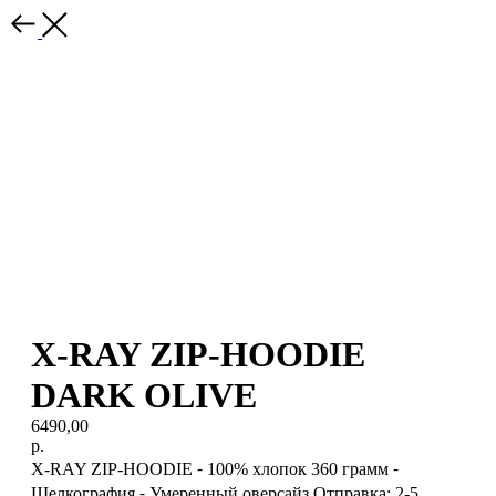
X-RAY ZIP-HOODIE
DARK OLIVE
6490,00
р.
X-RAY ZIP-HOODIE ⁃ 100% хлопок 360 грамм ⁃
Шелкография ⁃ Умеренный оверсайз Отправка: 2-5