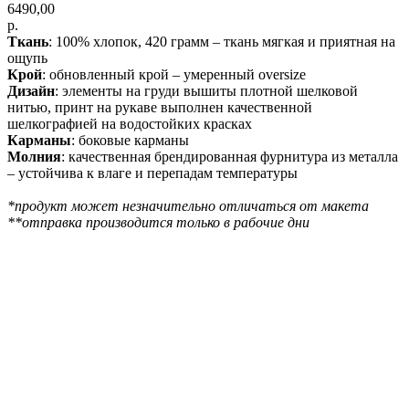
6490,00
р.
Ткань
: 100% хлопок, 420 грамм – ткань мягкая и приятная на
ощупь
Крой
: обновленный крой – умеренный oversize
Дизайн
: элементы на груди вышиты плотной шелковой
нитью, принт на рукаве выполнен качественной
шелкографией на водостойких красках
Карманы
: боковые карманы
Молния
: качественная брендированная фурнитура из металла
– устойчива к влаге и перепадам температуры
*продукт может незначительно отличаться от макета
**отправка производится только в рабочие дни