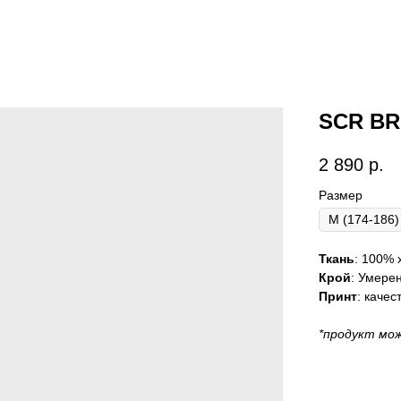
SCR BR
2 890
р.
Размер
Ткань
: 100% 
Крой
: Умере
Принт
: каче
*продукт мо